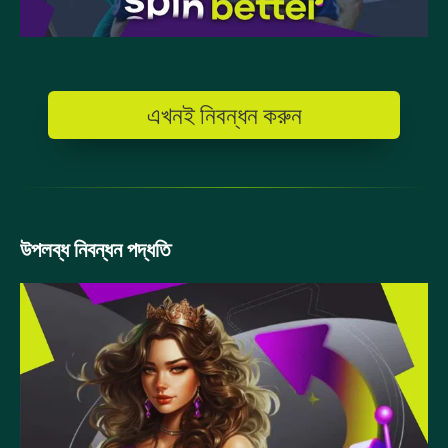
এখনই নিবন্ধন করুন
উপলব্ধ নিবন্ধন পদ্ধতি