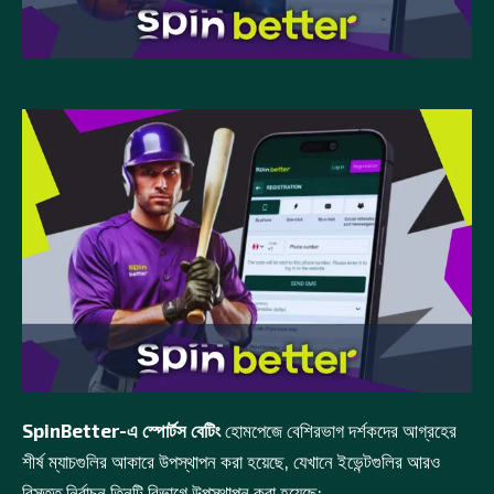
SpinBetter-এ স্পোর্টস বেটিং
হোমপেজে বেশিরভাগ দর্শকদের আগ্রহের
শীর্ষ ম্যাচগুলির আকারে উপস্থাপন করা হয়েছে, যেখানে ইভেন্টগুলির আরও
বিস্তৃত নির্বাচন তিনটি বিভাগে উপস্থাপন করা হয়েছে: