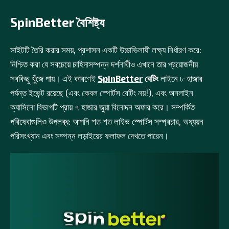
SpinBetter বৈশিষ্ট্য
সাইটটি তৈরি করার সময়, প্রশাসন একটি উচ্চাভিলাষী লক্ষ্য নির্ধারণ করে:
নিশ্চিত করা যে সবচেয়ে চাহিদাসম্পন্ন দর্শনার্থীও এখানে তার প্রয়োজনীয়
সবকিছু খুঁজে পায়। এই কারণেই
SpinBetter
বেটিং
লাইনে ৮ হাজার
পর্যন্ত ইভেন্ট রয়েছে (এবং কেবল স্পোর্টস বেটিং নয়!), এবং অনলাইন
ক্যাসিনো বিভাগটি প্রায় ৭ হাজার জুয়া বিনোদন অফার করে। সম্পর্কিত
পরিষেবাগুলিও উপলব্ধ: আপনি শত শত লাইভ স্পোর্টস সম্প্রচার, অধ্যয়ন
পরিসংখ্যান এবং সম্পন্ন লড়াইয়ের ফলাফল দেখতে পারেন।