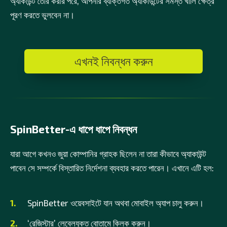
অ্যাকাউন্ট তৈরি করার পরে, আপনার ব্যক্তিগত অ্যাকাউন্টের সমস্ত খালি ক্ষেত্র
পূরণ করতে ভুলবেন না।
এখনই নিবন্ধন করুন
SpinBetter-এ ধাপে ধাপে নিবন্ধন
যারা আগে কখনও জুয়া কোম্পানির গ্রাহক ছিলেন না তারা কীভাবে অ্যাকাউন্ট
পাবেন সে সম্পর্কে বিস্তারিত নির্দেশনা ব্যবহার করতে পারেন। এখানে এটি হল:
SpinBetter ওয়েবসাইটে যান অথবা মোবাইল অ্যাপ চালু করুন।
‘রেজিস্টার’ লেবেলযুক্ত বোতামে ক্লিক করুন।