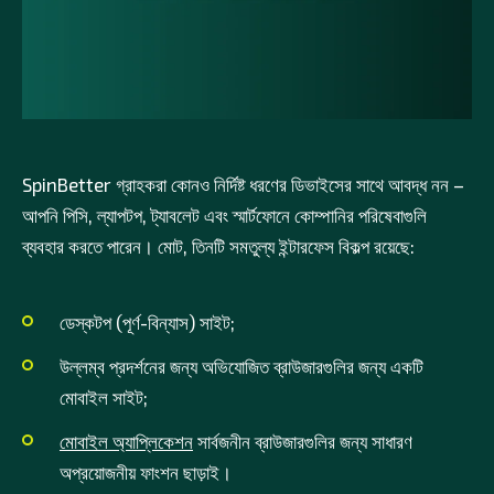
SpinBetter গ্রাহকরা কোনও নির্দিষ্ট ধরণের ডিভাইসের সাথে আবদ্ধ নন –
আপনি পিসি, ল্যাপটপ, ট্যাবলেট এবং স্মার্টফোনে কোম্পানির পরিষেবাগুলি
ব্যবহার করতে পারেন। মোট, তিনটি সমতুল্য ইন্টারফেস বিকল্প রয়েছে:
ডেস্কটপ (পূর্ণ-বিন্যাস) সাইট;
উল্লম্ব প্রদর্শনের জন্য অভিযোজিত ব্রাউজারগুলির জন্য একটি
মোবাইল সাইট;
মোবাইল অ্যাপ্লিকেশন
সার্বজনীন ব্রাউজারগুলির জন্য সাধারণ
অপ্রয়োজনীয় ফাংশন ছাড়াই।