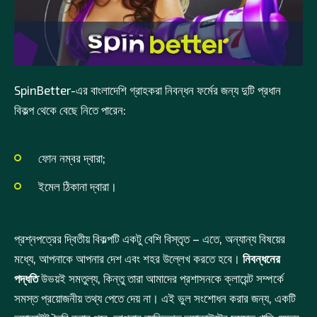
SpinBetter-এর বাংলাদেশি গ্রাহকরা নিবন্ধন ফর্মের জন্য দুটি প্রধান
বিকল্প থেকে বেছে নিতে পারেন:
ফোন নম্বর দ্বারা;
ইমেল ঠিকানা দ্বারা।
প্রশ্নপত্রের দ্বিতীয় বিকল্পটি একটু বেশি বিস্তৃত – এতে, অন্যান্য বিষয়ের
মধ্যে, আপনাকে আপনার দেশ এবং শহর উল্লেখ করতে হবে।
নিবন্ধনের
পদ্ধতি
উভয়ই সমতুল্য, কিন্তু তারা আমাদের প্রশাসনকে ক্লায়েন্ট সম্পর্কে
সমস্ত প্রয়োজনীয় তথ্য পেতে দেয় না। এই ভুল সংশোধন করার জন্য, একটি