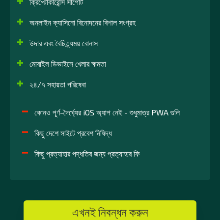
ক্রিপ্টোকারেন্সি সাপোর্ট
অনলাইন ক্যাসিনো বিনোদনের বিশাল সংগ্রহ
উদার এবং বৈচিত্র্যময় বোনাস
মোবাইল ডিভাইসে খেলার ক্ষমতা
২৪/৭ সহায়তা পরিষেবা
কোনও পূর্ণ-দৈর্ঘ্যের iOS অ্যাপ নেই - শুধুমাত্র PWA গুলি
কিছু দেশে সাইটে প্রবেশ নিষিদ্ধ
কিছু প্রত্যাহার পদ্ধতির জন্য প্রত্যাহার ফি
এখনই নিবন্ধন করুন