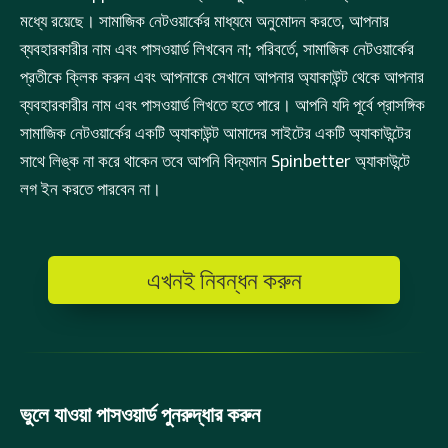
মধ্যে রয়েছে। সামাজিক নেটওয়ার্কের মাধ্যমে অনুমোদন করতে, আপনার
ব্যবহারকারীর নাম এবং পাসওয়ার্ড লিখবেন না; পরিবর্তে, সামাজিক নেটওয়ার্কের
প্রতীকে ক্লিক করুন এবং আপনাকে সেখানে আপনার অ্যাকাউন্ট থেকে আপনার
ব্যবহারকারীর নাম এবং পাসওয়ার্ড লিখতে হতে পারে। আপনি যদি পূর্বে প্রাসঙ্গিক
সামাজিক নেটওয়ার্কের একটি অ্যাকাউন্ট আমাদের সাইটের একটি অ্যাকাউন্টের
সাথে লিঙ্ক না করে থাকেন তবে আপনি বিদ্যমান Spinbetter অ্যাকাউন্টে
লগ ইন করতে পারবেন না।
এখনই নিবন্ধন করুন
ভুলে যাওয়া পাসওয়ার্ড পুনরুদ্ধার করুন