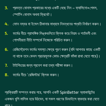
প্রদত্ত বোনাস প্রকারের মধ্যে একটি বেছে নিন – ক্যাসিনো+গেমস,
স্পোর্টস বোনাস অথবা ফ্রিবেট।
ফোন নম্বর বা ইমেল ঠিকানার মাধ্যমে নিবন্ধনের পদ্ধতি নির্ধারণ করুন।
ফর্মের নীচে প্রাসঙ্গিক লিঙ্কগুলিতে ক্লিক করে নিয়ম ও শর্তাবলী এবং
গোপনীয়তা নীতি সম্পর্কে নিজেকে পরিচিত করুন।
রেজিস্ট্রেশন ফর্মের সমস্ত ক্ষেত্র পূরণ করুন (যদি আপনার কাছে একটি
না থাকে তবে কেবল প্রচারমূলক কোড ক্ষেত্রটি ফাঁকা রাখা যেতে পারে)।
টাইপিংয়ের জন্য প্রবেশ করা তথ্য পরীক্ষা করুন।
ফর্মের নীচে ‘রেজিস্টার’ ক্লিক করুন।
প্রক্রিয়াটি সম্পন্ন করার পরে, আপনি একটি SpinBetter অ্যাকাউন্টের
একজন খুশি মালিক হয়ে উঠবেন, যা সকল ধরণের ডিভাইসে ব্যবহার করা যেতে
পারে।