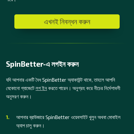
এখনই নিবন্ধন করুন
SpinBetter-এ লগইন করুন
যদি আপনার একটি বৈধ SpinBetter অ্যাকাউন্ট থাকে, তাহলে আপনি
যেকোনো গ্যাজেটে
লগ ইন
করতে পারেন। অনুগ্রহ করে নীচের নির্দেশাবলী
অনুসরণ করুন।
আপনার ব্রাউজারে SpinBetter ওয়েবসাইট খুলুন অথবা মোবাইল
অ্যাপ চালু করুন।