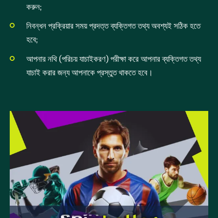
করুন;
নিবন্ধন প্রক্রিয়ার সময় প্রদত্ত ব্যক্তিগত তথ্য অবশ্যই সঠিক হতে
হবে;
আপনার নথি (পরিচয় যাচাইকরণ) পরীক্ষা করে আপনার ব্যক্তিগত তথ্য
যাচাই করার জন্য আপনাকে প্রস্তুত থাকতে হবে।