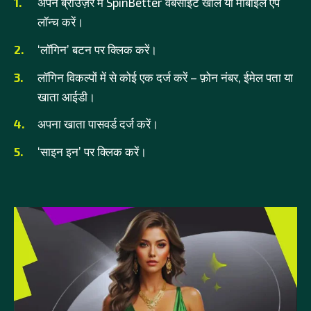
अपने ब्राउज़र में SpinBetter वेबसाइट खोलें या मोबाइल ऐप
लॉन्च करें।
‘लॉगिन’ बटन पर क्लिक करें।
लॉगिन विकल्पों में से कोई एक दर्ज करें – फ़ोन नंबर, ईमेल पता या
खाता आईडी।
अपना खाता पासवर्ड दर्ज करें।
‘साइन इन’ पर क्लिक करें।