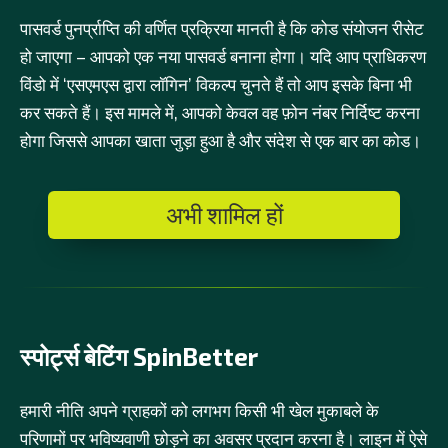
पासवर्ड पुनर्प्राप्ति की वर्णित प्रक्रिया मानती है कि कोड संयोजन रीसेट
हो जाएगा – आपको एक नया पासवर्ड बनाना होगा। यदि आप प्राधिकरण
विंडो में ‘एसएमएस द्वारा लॉगिन’ विकल्प चुनते हैं तो आप इसके बिना भी
कर सकते हैं। इस मामले में, आपको केवल वह फ़ोन नंबर निर्दिष्ट करना
होगा जिससे आपका खाता जुड़ा हुआ है और संदेश से एक बार का कोड।
अभी शामिल हों
स्पोर्ट्स बेटिंग SpinBetter
हमारी नीति अपने ग्राहकों को लगभग किसी भी खेल मुकाबले के
परिणामों पर भविष्यवाणी छोड़ने का अवसर प्रदान करना है। लाइन में ऐसे