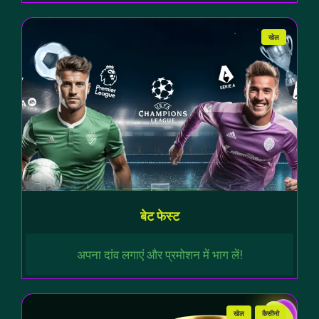
खेल
बेट फेस्ट
अपना दांव लगाएं और प्रमोशन में भाग लें!
खेल
कैसीनो