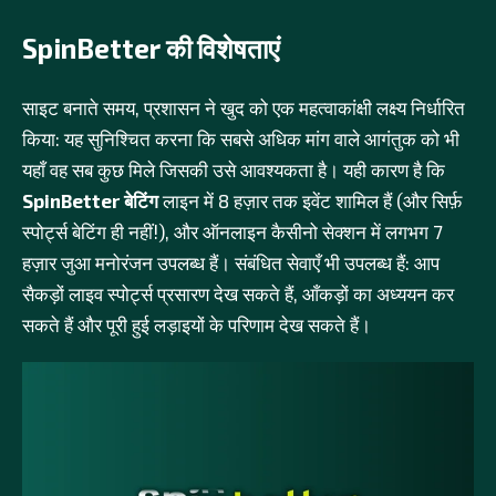
SpinBetter की विशेषताएं
साइट बनाते समय, प्रशासन ने खुद को एक महत्वाकांक्षी लक्ष्य निर्धारित
किया: यह सुनिश्चित करना कि सबसे अधिक मांग वाले आगंतुक को भी
यहाँ वह सब कुछ मिले जिसकी उसे आवश्यकता है। यही कारण है कि
SpinBetter बेटिंग
लाइन में 8 हज़ार तक इवेंट शामिल हैं (और सिर्फ़
स्पोर्ट्स बेटिंग ही नहीं!), और ऑनलाइन कैसीनो सेक्शन में लगभग 7
हज़ार जुआ मनोरंजन उपलब्ध हैं। संबंधित सेवाएँ भी उपलब्ध हैं: आप
सैकड़ों लाइव स्पोर्ट्स प्रसारण देख सकते हैं, आँकड़ों का अध्ययन कर
सकते हैं और पूरी हुई लड़ाइयों के परिणाम देख सकते हैं।