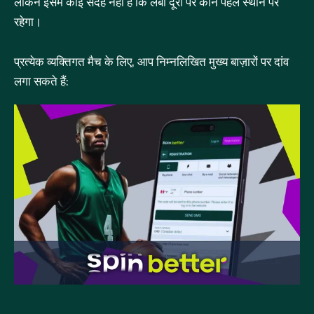
लेकिन इसमें कोई संदेह नहीं है कि लंबी दूरी पर कौन पहले स्थान पर
रहेगा।
प्रत्येक व्यक्तिगत मैच के लिए, आप निम्नलिखित मुख्य बाज़ारों पर दांव
लगा सकते हैं: