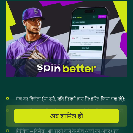
मैच का विजेता (या ड्रॉ, यदि नियमों द्वारा निर्धारित किया गया हो);
कुल – टीमों द्वारा कितने अंक बनाए जाएंगे (एक निश्चित मूल्य से
अब शामिल हों
अधिक या कम);
हैंडीकैप – विजेता और हारने वाले के बीच अंकों का अंतर (एक