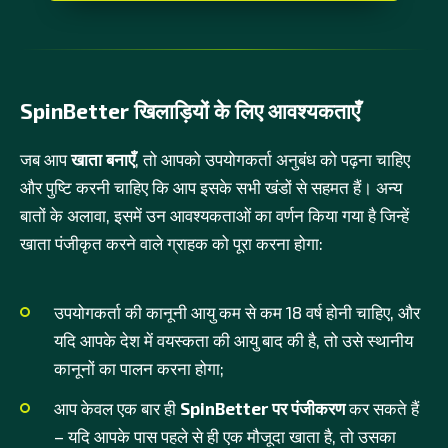
SpinBetter खिलाड़ियों के लिए आवश्यकताएँ
जब आप
खाता बनाएँ
, तो आपको उपयोगकर्ता अनुबंध को पढ़ना चाहिए
और पुष्टि करनी चाहिए कि आप इसके सभी खंडों से सहमत हैं। अन्य
बातों के अलावा, इसमें उन आवश्यकताओं का वर्णन किया गया है जिन्हें
खाता पंजीकृत करने वाले ग्राहक को पूरा करना होगा:
उपयोगकर्ता की कानूनी आयु कम से कम 18 वर्ष होनी चाहिए, और
यदि आपके देश में वयस्कता की आयु बाद की है, तो उसे स्थानीय
कानूनों का पालन करना होगा;
आप केवल एक बार ही
SpinBetter पर पंजीकरण
कर सकते हैं
– यदि आपके पास पहले से ही एक मौजूदा खाता है, तो उसका