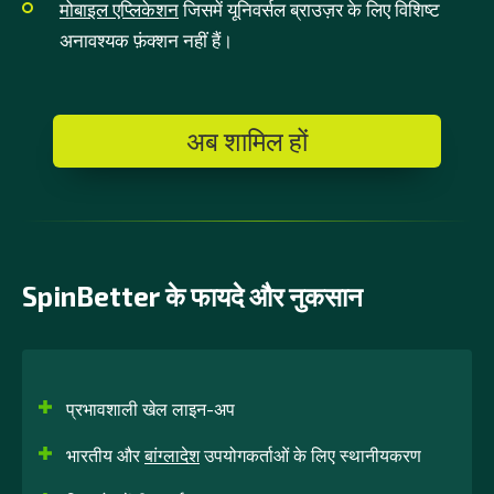
मोबाइल एप्लिकेशन
जिसमें यूनिवर्सल ब्राउज़र के लिए विशिष्ट
अनावश्यक फ़ंक्शन नहीं हैं।
अब शामिल हों
SpinBetter के फायदे और नुकसान
प्रभावशाली खेल लाइन-अप
भारतीय और
बांग्लादेश
उपयोगकर्ताओं के लिए स्थानीयकरण