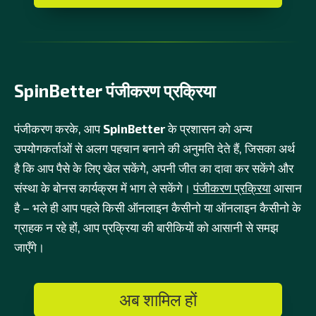
SpinBetter पंजीकरण प्रक्रिया
पंजीकरण करके, आप
SpinBetter
के प्रशासन को अन्य
उपयोगकर्ताओं से अलग पहचान बनाने की अनुमति देते हैं, जिसका अर्थ
है कि आप पैसे के लिए खेल सकेंगे, अपनी जीत का दावा कर सकेंगे और
संस्था के बोनस कार्यक्रम में भाग ले सकेंगे।
पंजीकरण प्रक्रिया
आसान
है – भले ही आप पहले किसी ऑनलाइन कैसीनो या ऑनलाइन कैसीनो के
ग्राहक न रहे हों, आप प्रक्रिया की बारीकियों को आसानी से समझ
जाएँगे।
अब शामिल हों