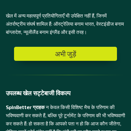
खेल में अन्य महत्वपूर्ण प्रतियोगिताएँ भी उपेक्षित नहीं हैं, जिनमें
अंतर्राष्ट्रीय संघर्ष शामिल हैं: ऑस्ट्रेलिया बनाम भारत, वेस्टइंडीज बनाम
बांग्लादेश, न्यूजीलैंड बनाम इंग्लैंड और इसी तरह।
अभी जुड़ें
उपलब्ध खेल सट्टेबाजी विकल्प
SpinBetter ग्राहक
न केवल किसी विशिष्ट मैच के परिणाम की
भविष्यवाणी कर सकते हैं, बल्कि पूरे टूर्नामेंट के परिणाम की भी भविष्यवाणी
कर सकते हैं: हो सकता है कि आपको पता न हो कि आज कौन जीतेगा,