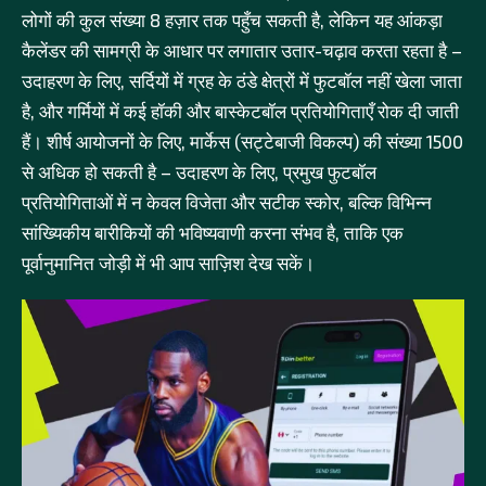
लोगों की कुल संख्या 8 हज़ार तक पहुँच सकती है, लेकिन यह आंकड़ा
कैलेंडर की सामग्री के आधार पर लगातार उतार-चढ़ाव करता रहता है –
उदाहरण के लिए, सर्दियों में ग्रह के ठंडे क्षेत्रों में फुटबॉल नहीं खेला जाता
है, और गर्मियों में कई हॉकी और बास्केटबॉल प्रतियोगिताएँ रोक दी जाती
हैं। शीर्ष आयोजनों के लिए, मार्केस (सट्टेबाजी विकल्प) की संख्या 1500
से अधिक हो सकती है – उदाहरण के लिए, प्रमुख फुटबॉल
प्रतियोगिताओं में न केवल विजेता और सटीक स्कोर, बल्कि विभिन्न
सांख्यिकीय बारीकियों की भविष्यवाणी करना संभव है, ताकि एक
पूर्वानुमानित जोड़ी में भी आप साज़िश देख सकें।