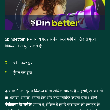
SpinBetter के भारतीय ग्राहक पंजीकरण फॉर्म के लिए दो मुख्य
विकल्पों में से चुन सकते हैं:
फ़ोन नंबर द्वारा;
ईमेल पते द्वारा।
प्रश्नावली का दूसरा विकल्प थोड़ा अधिक व्यापक है – इसमें, अन्य बातों
के अलावा, आपको अपना देश और शहर निर्दिष्ट करना होगा। दोनों
पंजीकरण के तरीके
समान हैं, लेकिन वे हमारे प्रशासन को क्लाइंट के