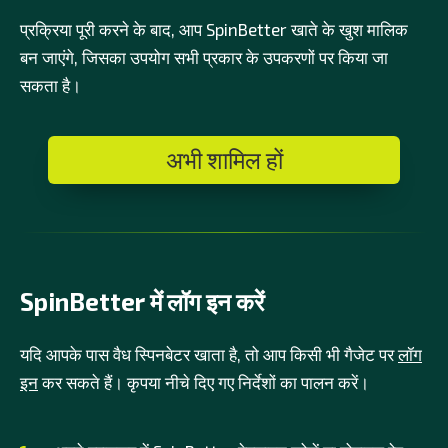
प्रक्रिया पूरी करने के बाद, आप SpinBetter खाते के खुश मालिक
बन जाएंगे, जिसका उपयोग सभी प्रकार के उपकरणों पर किया जा
सकता है।
अभी शामिल हों
SpinBetter में लॉग इन करें
यदि आपके पास वैध स्पिनबेटर खाता है, तो आप किसी भी गैजेट पर
लॉग
इन
कर सकते हैं। कृपया नीचे दिए गए निर्देशों का पालन करें।