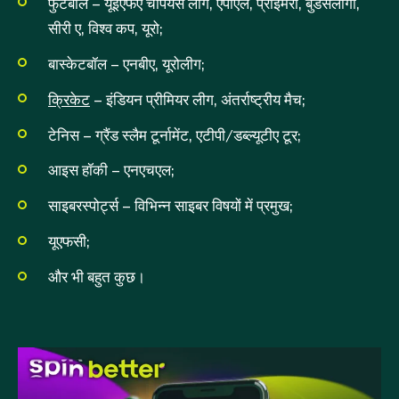
फुटबॉल – यूईएफए चैंपियंस लीग, एपीएल, प्राइमेरा, बुंडेसलीगा,
सीरी ए, विश्व कप, यूरो;
बास्केटबॉल – एनबीए, यूरोलीग;
क्रिकेट
– इंडियन प्रीमियर लीग, अंतर्राष्ट्रीय मैच;
टेनिस – ग्रैंड स्लैम टूर्नामेंट, एटीपी/डब्ल्यूटीए टूर;
आइस हॉकी – एनएचएल;
साइबरस्पोर्ट्स – विभिन्न साइबर विषयों में प्रमुख;
यूएफसी;
और भी बहुत कुछ।