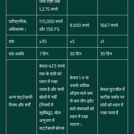
जमा राशि तक
1,275 रुपये
पारिश्रमिक,
115,000 रुपये
9,000 रुपये
1667 रुपये
अधिकतम।
और 150 FS
दांव
х35
х5
х1
दांव अवधि
7 दिन
30 दिन
30 दिन
केवल 425 रुपये
तक के दांवों को
केवल 1.4 या
ध्यान में रखा
उससे अधिक
जाता है और सभी
केवल फुटबॉल में
ऑड्स वाले कम
अन्य सट्टेबाजी
खेलों में नहीं
सटीक स्कोर पर
से कम तीन इवेंट
नियम और शर्तें
(नियमों में
दांवों को ध्यान में
वाले संचयकों को
सूचीबद्ध), खेल
रखा जाता है
ध्यान में रखा
अनुभाग में
जाएगा।
सट्टेबाजी बोनस